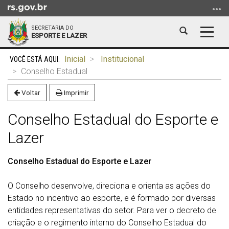
Ir
para
SECRETARIA DO
o
Abrir
Altern
ESPORTE E LAZER
conteúdo
a
a
Ir
Início
busca
nave
Inicial
Institucional
para
do
Conselho Estadual
o
conteúdo
menu
Voltar
Imprimir
Ir
Conselho Estadual do Esporte e
para
a
Lazer
busca
Conselho Estadual do Esporte e Lazer
O Conselho desenvolve, direciona e orienta as ações do
Estado no incentivo ao esporte, e é formado por diversas
entidades representativas do setor. Para ver o decreto de
criação e o regimento interno do Conselho Estadual do