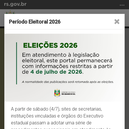
Ir
para
SECRETARIA DO
o
Abrir
Altern
ESPORTE E LAZER
Período Eleitoral 2026
conteúdo
a
a
Ir
Início
busca
nave
DESTAQUES
para
do
o
conteúdo
menu
Ir
Pró-Esporte
para
a
busca
CETE
A partir de sábado (4/7), sites de secretarias,
Bolsa-Atleta 2025
instituições vinculadas e órgãos do Executivo
estadual passam a adotar uma série de